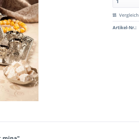
Vergleic
Artikel-Nr.:
t mina"