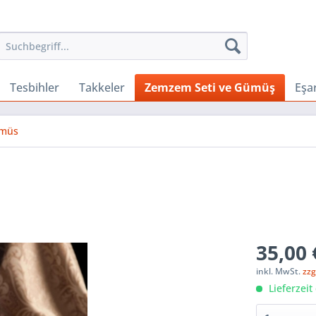
Tesbihler
Takkeler
Zemzem Seti ve Gümüş
Eşar
müs
35,00 
inkl. MwSt.
zzg
Lieferzeit