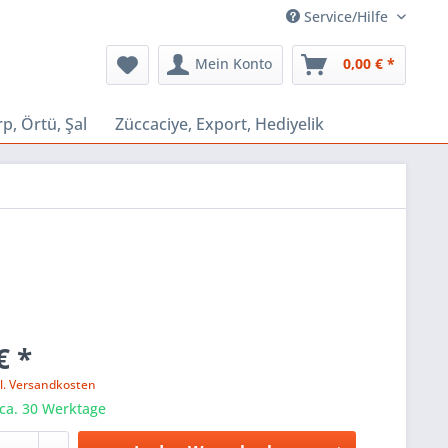
Service/Hilfe
Mein Konto
0,00 € *
p, Örtü, Şal
Züccaciye, Export, Hediyelik
€ *
l. Versandkosten
 ca. 30 Werktage