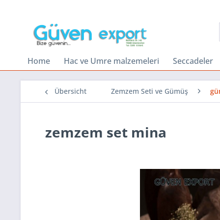
Home
Hac ve Umre malzemeleri
Seccadeler
Übersicht
Zemzem Seti ve Gümüş
gü
zemzem set mina